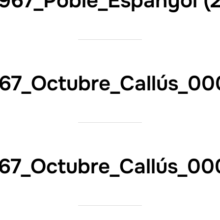
1967_Poble_Espanyol (2
67_Octubre_Callús_00
67_Octubre_Callús_00