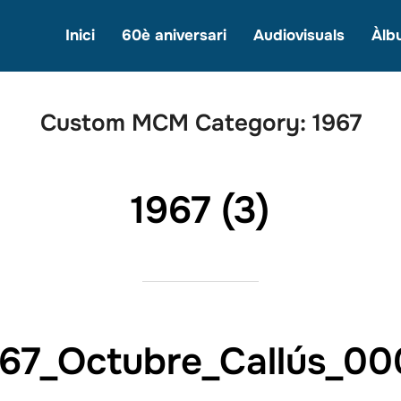
Inici
60è aniversari
Audiovisuals
Àlb
Custom MCM Category:
1967
1967 (3)
967_Octubre_Callús_00