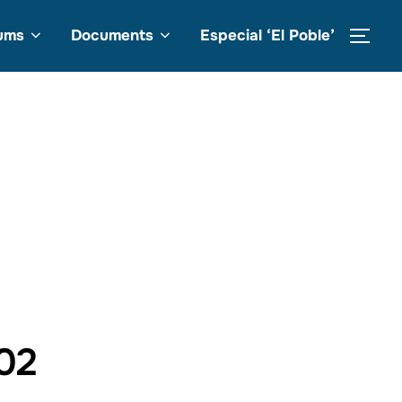
ums
Documents
Especial ‘El Poble’
TOG
02